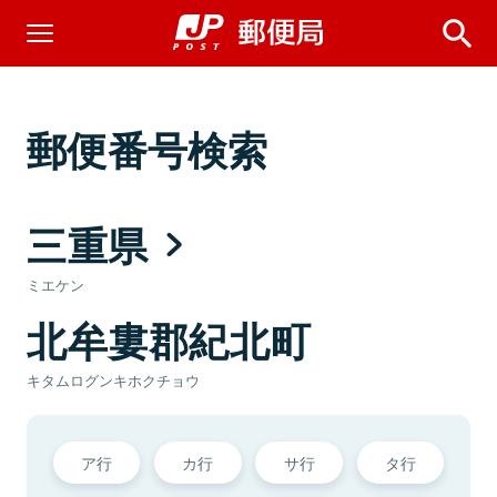
郵便番号検索
三重県
ミエケン
北牟婁郡紀北町
キタムログンキホクチョウ
ア行
カ行
サ行
タ行