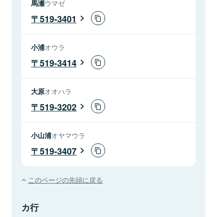
馬瀬
ウマゼ
519-3401
小浦
オウラ
519-3414
大原
オオハラ
519-3202
小山浦
オヤマウラ
519-3407
このページの先頭に戻る
カ行