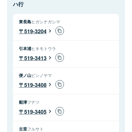
ハ行
東長島
ヒガシナガシマ
519-3204
引本浦
ヒキモトウラ
519-3413
便ノ山
ビンノヤマ
519-3408
船津
フナツ
519-3405
古里
フルサト