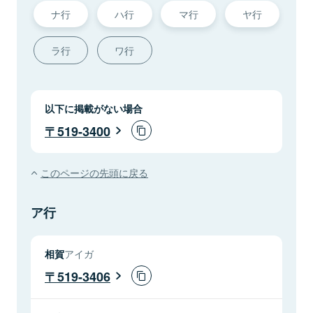
ナ行
ハ行
マ行
ヤ行
ラ行
ワ行
以下に掲載がない場合
519-3400
このページの先頭に戻る
ア行
相賀
アイガ
519-3406