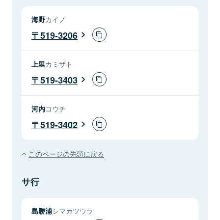
海野
カイノ
519-3206
上里
カミザト
519-3403
河内
コウチ
519-3402
このページの先頭に戻る
サ行
島勝浦
シマカツウラ