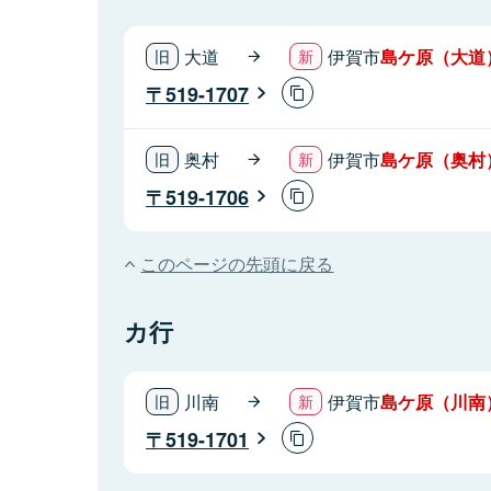
大道
伊賀市
島ケ原（大道
519-1707
奥村
伊賀市
島ケ原（奥村
519-1706
このページの先頭に戻る
カ行
川南
伊賀市
島ケ原（川南
519-1701