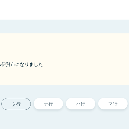
から伊賀市になりました
ナ行
ハ行
マ行
タ行