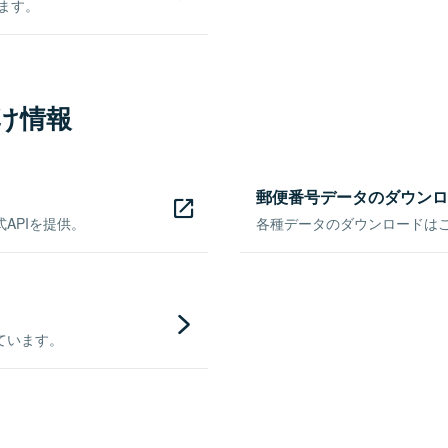
きます。
け情報
郵便番号データのダウンロ
APIを提供。
各種データのダウンロードはこち
ています。