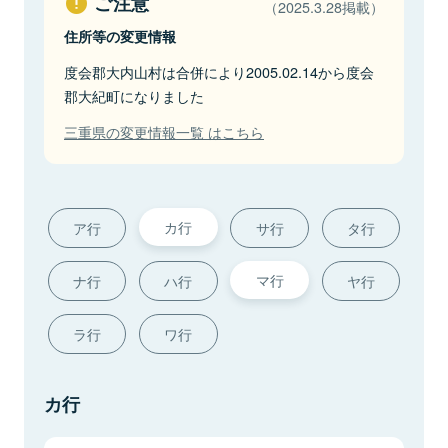
ご注意
（2025.3.28掲載）
住所等の変更情報
度会郡大内山村は合併により2005.02.14から度会
郡大紀町になりました
三重県の変更情報一覧 はこちら
カ行
ア行
サ行
タ行
マ行
ナ行
ハ行
ヤ行
ラ行
ワ行
カ行