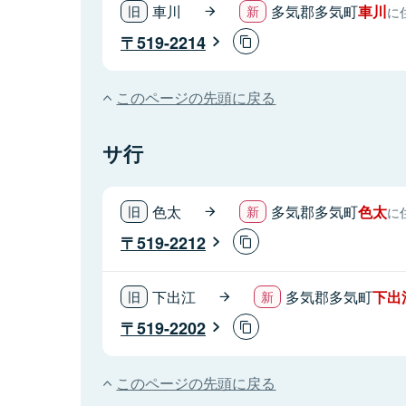
車川
多気郡多気町
車川
に
519-2214
このページの先頭に戻る
サ行
色太
多気郡多気町
色太
に
519-2212
下出江
多気郡多気町
下出
519-2202
このページの先頭に戻る