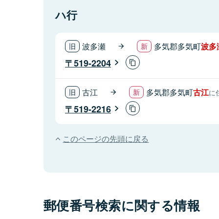
ハ行
波多瀬
多気郡多気町
波多
519-2204
古江
多気郡多気町
古江
に
519-2216
このページの先頭に戻る
郵便番号検索に関する情報