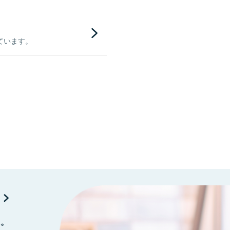
ています。
に。