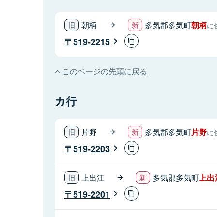
朝柄
多気郡多気町
朝柄
に
519-2215
このページの先頭に戻る
カ行
片野
多気郡多気町
片野
に
519-2203
上出江
多気郡多気町
上出
519-2201