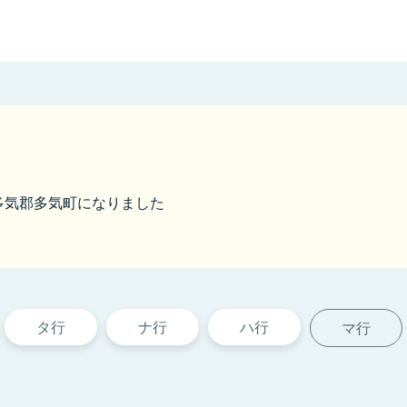
から多気郡多気町になりました
タ行
ナ行
ハ行
マ行