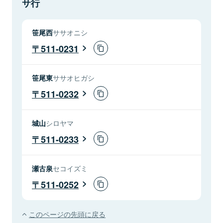
サ行
笹尾西
ササオニシ
511-0231
笹尾東
ササオヒガシ
511-0232
城山
シロヤマ
511-0233
瀬古泉
セコイズミ
511-0252
このページの先頭に戻る