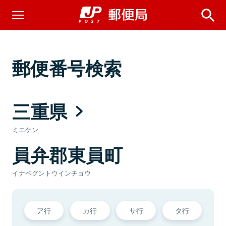
郵便番号検索
三重県
ミエケン
員弁郡東員町
イナベグントウインチョウ
ア行
カ行
サ行
タ行