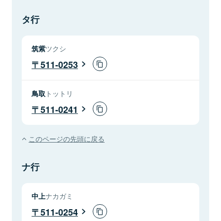
タ行
筑紫
ツクシ
511-0253
鳥取
トットリ
511-0241
このページの先頭に戻る
ナ行
中上
ナカガミ
511-0254