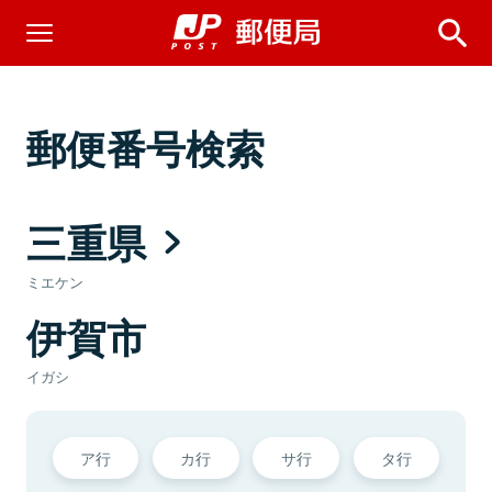
郵便番号検索
三重県
ミエケン
伊賀市
イガシ
ア行
カ行
サ行
タ行