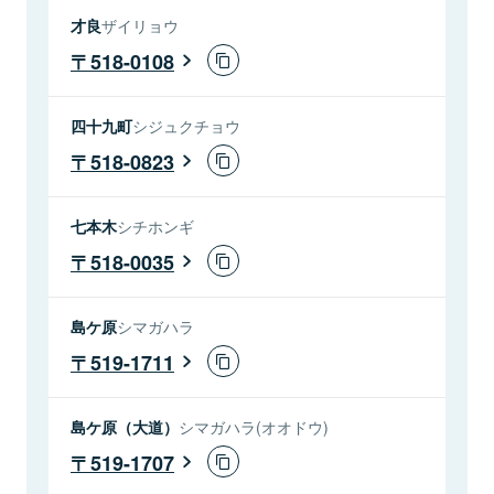
才良
ザイリョウ
518-0108
四十九町
シジュクチョウ
518-0823
七本木
シチホンギ
518-0035
島ケ原
シマガハラ
519-1711
島ケ原（大道）
シマガハラ(オオドウ)
519-1707