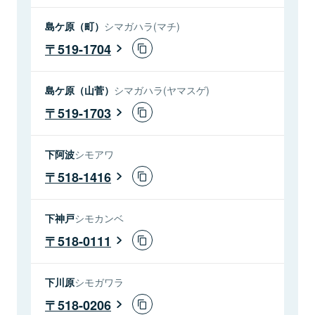
島ケ原（町）
シマガハラ(マチ)
519-1704
島ケ原（山菅）
シマガハラ(ヤマスゲ)
519-1703
下阿波
シモアワ
518-1416
下神戸
シモカンベ
518-0111
下川原
シモガワラ
518-0206