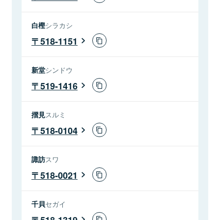
白樫
シラカシ
518-1151
新堂
シンドウ
519-1416
摺見
スルミ
518-0104
諏訪
スワ
518-0021
千貝
セガイ
518-1319