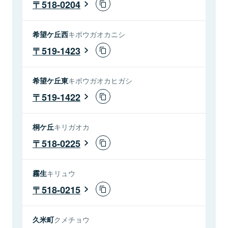
518-0204
希望ケ丘西
キボウガオカニシ
519-1423
希望ケ丘東
キボウガオカヒガシ
519-1422
桐ケ丘
キリガオカ
518-0225
霧生
キリュウ
518-0215
久米町
クメチョウ