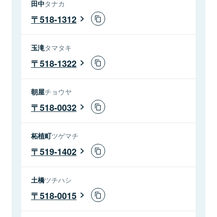
田中
タナカ
518-1312
玉滝
タマタキ
518-1322
朝屋
チョウヤ
518-0032
柘植町
ツゲマチ
519-1402
土橋
ツチハシ
518-0015