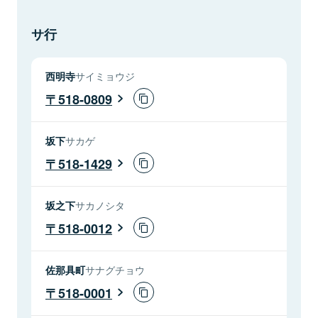
サ行
西明寺
サイミョウジ
518-0809
坂下
サカゲ
518-1429
坂之下
サカノシタ
518-0012
佐那具町
サナグチョウ
518-0001