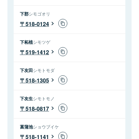
下郡
シモゴオリ
518-0124
下柘植
シモツゲ
519-1412
下友田
シモトモダ
518-1305
下友生
シモトモノ
518-0817
菖蒲池
ショウブイケ
518-1141