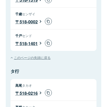
千歳
センザイ
518-0002
千戸
センド
518-1401
このページの先頭に戻る
タ行
高尾
タカオ
518-0216
高畑
タカハタ