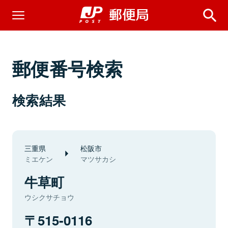
郵便番号検索
検索結果
三重県
松阪市
ミエケン
マツサカシ
牛草町
ウシクサチョウ
515-0116