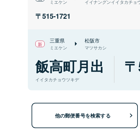
ミエケン
イイナングンイイタカチョ
515-1721
三重県
松阪市
ミエケン
マツサカシ
飯高町月出
イイタカチョウツキデ
他の郵便番号を検索する