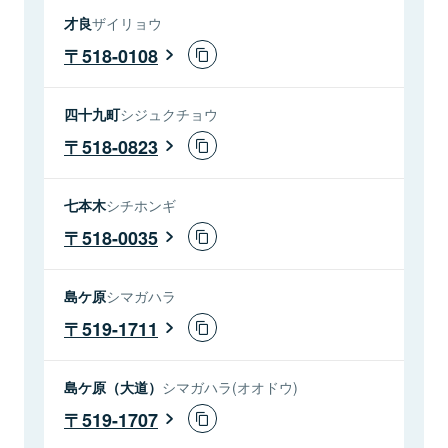
才良
ザイリョウ
518-0108
四十九町
シジュクチョウ
518-0823
七本木
シチホンギ
518-0035
島ケ原
シマガハラ
519-1711
島ケ原（大道）
シマガハラ(オオドウ)
519-1707