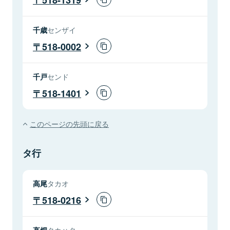
千歳
センザイ
518-0002
千戸
センド
518-1401
このページの先頭に戻る
タ行
高尾
タカオ
518-0216
高畑
タカハタ