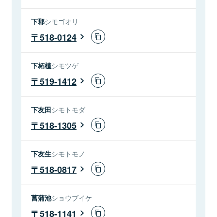
下郡
シモゴオリ
518-0124
下柘植
シモツゲ
519-1412
下友田
シモトモダ
518-1305
下友生
シモトモノ
518-0817
菖蒲池
ショウブイケ
518-1141