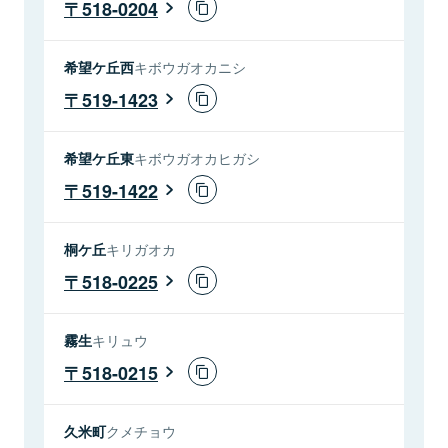
518-0204
希望ケ丘西
キボウガオカニシ
519-1423
希望ケ丘東
キボウガオカヒガシ
519-1422
桐ケ丘
キリガオカ
518-0225
霧生
キリュウ
518-0215
久米町
クメチョウ