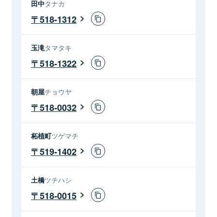
田中
タナカ
518-1312
玉滝
タマタキ
518-1322
朝屋
チョウヤ
518-0032
柘植町
ツゲマチ
519-1402
土橋
ツチハシ
518-0015