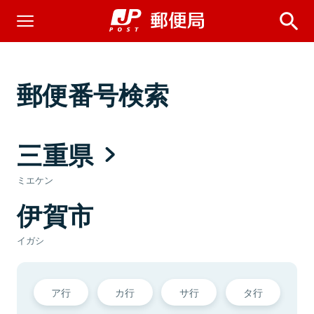
郵便番号検索
三重県
ミエケン
伊賀市
イガシ
ア行
カ行
サ行
タ行