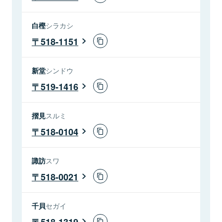
白樫
シラカシ
518-1151
新堂
シンドウ
519-1416
摺見
スルミ
518-0104
諏訪
スワ
518-0021
千貝
セガイ
518-1319