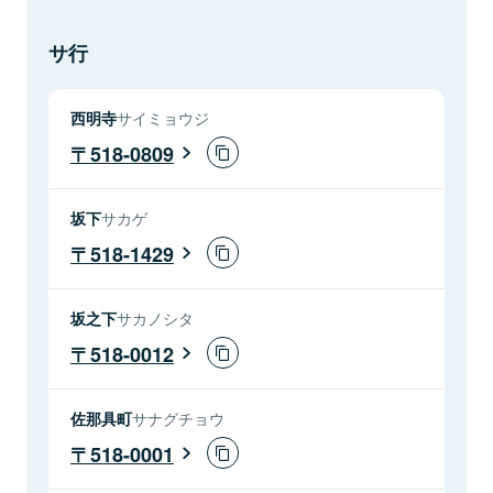
サ行
西明寺
サイミョウジ
518-0809
坂下
サカゲ
518-1429
坂之下
サカノシタ
518-0012
佐那具町
サナグチョウ
518-0001