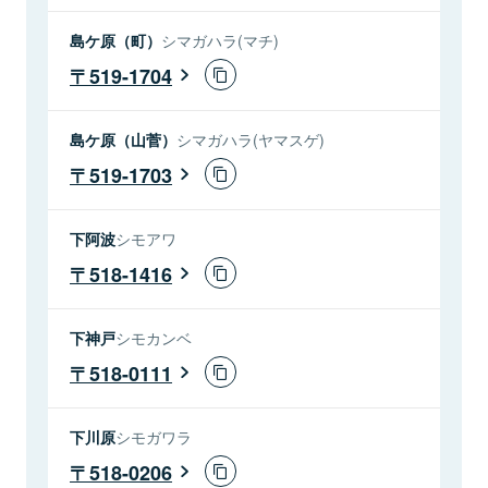
島ケ原（町）
シマガハラ(マチ)
519-1704
島ケ原（山菅）
シマガハラ(ヤマスゲ)
519-1703
下阿波
シモアワ
518-1416
下神戸
シモカンベ
518-0111
下川原
シモガワラ
518-0206