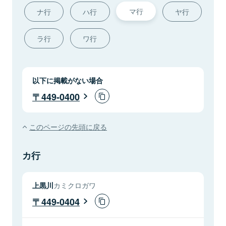
マ行
ナ行
ハ行
ヤ行
ラ行
ワ行
以下に掲載がない場合
449-0400
このページの先頭に戻る
カ行
上黒川
カミクロガワ
449-0404