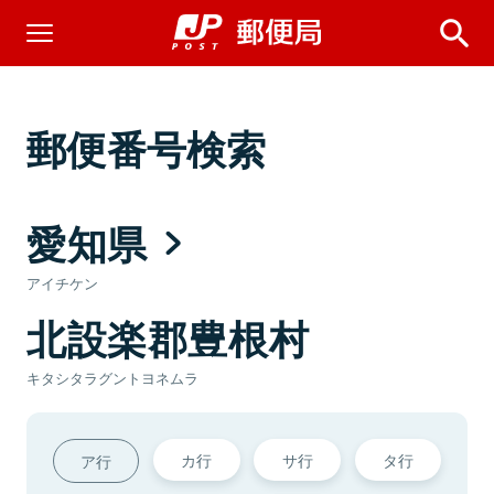
郵便番号検索
愛知県
アイチケン
北設楽郡豊根村
キタシタラグントヨネムラ
カ行
サ行
タ行
ア行