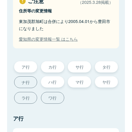
ご注意
（2025.3.28掲載）
住所等の変更情報
東加茂郡旭町は合併により2005.04.01から豊田市
になりました
愛知県の変更情報一覧 はこちら
ア行
カ行
サ行
タ行
ハ行
マ行
ヤ行
ナ行
ラ行
ワ行
ア行