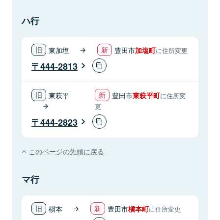
ハ行
東加塩
豊田市
加塩町
に住所変更
444-2813
東萩平
豊田市
東萩平町
に住所変
更
444-2823
このページの先頭に戻る
マ行
槇本
豊田市
槇本町
に住所変更