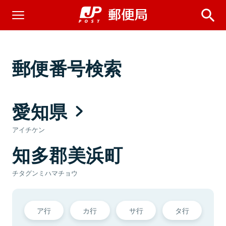
郵便番号検索
愛知県
アイチケン
知多郡美浜町
チタグンミハマチョウ
ア行
カ行
サ行
タ行