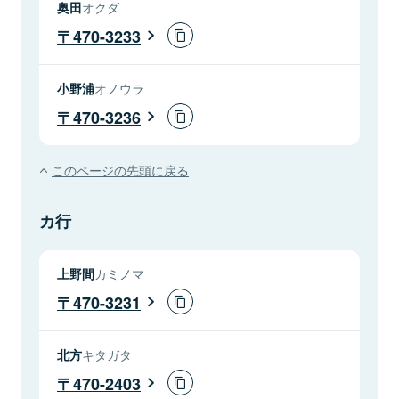
奥田
オクダ
470-3233
小野浦
オノウラ
470-3236
このページの先頭に戻る
カ行
上野間
カミノマ
470-3231
北方
キタガタ
470-2403