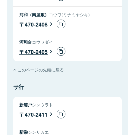
河和（南屋敷）
コウワ(ミナミヤシキ)
470-2408
河和台
コウワダイ
470-2405
このページの先頭に戻る
サ行
新浦戸
シンウラト
470-2411
新栄
シンサカエ