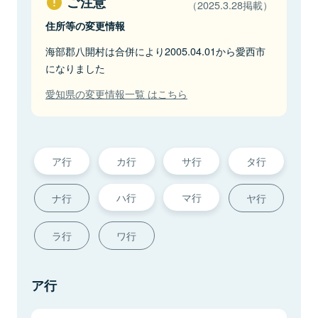
ご注意
（2025.3.28掲載）
住所等の変更情報
海部郡八開村は合併により2005.04.01から愛西市
になりました
愛知県の変更情報一覧 はこちら
ア行
カ行
サ行
タ行
ハ行
マ行
ナ行
ヤ行
ラ行
ワ行
ア行