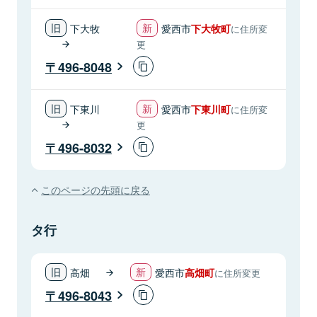
下大牧
愛西市
下大牧町
に住所変
更
496-8048
下東川
愛西市
下東川町
に住所変
更
496-8032
このページの先頭に戻る
タ行
高畑
愛西市
高畑町
に住所変更
496-8043