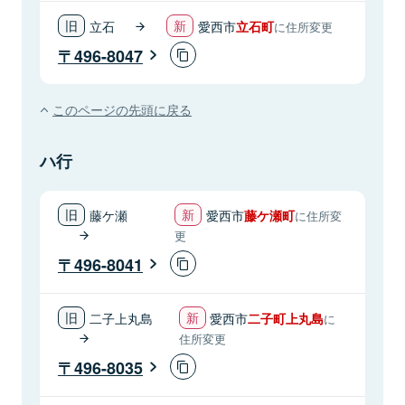
立石
愛西市
立石町
に住所変更
496-8047
このページの先頭に戻る
ハ行
藤ケ瀬
愛西市
藤ケ瀬町
に住所変
更
496-8041
二子上丸島
愛西市
二子町上丸島
に
住所変更
496-8035