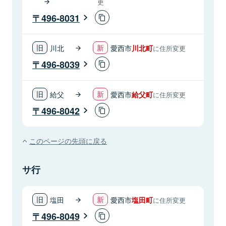
更
496-8031
川北
愛西市
川北町
に住所変更
496-8039
給父
愛西市
給父町
に住所変更
496-8042
このページの先頭に戻る
サ行
塩田
愛西市
塩田町
に住所変更
496-8049