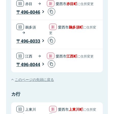
赤目
愛西市
赤目町
に住所変更
496-8046
鵜多須
愛西市
鵜多須町
に住所変
更
496-8033
江西
愛西市
江西町
に住所変更
496-8044
このページの先頭に戻る
カ行
上東川
愛西市
上東川町
に住所変