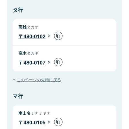
タ行
高雄
タカオ
480-0102
高木
タカギ
480-0107
このページの先頭に戻る
マ行
南山名
ミナミヤナ
480-0105