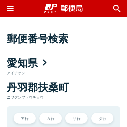
郵便番号検索
愛知県
アイチケン
丹羽郡扶桑町
ニワグンフソウチョウ
ア行
カ行
サ行
タ行