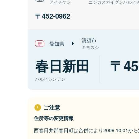
アイチケン
ニシカスガイグンハルヒ
452-0962
清須市
愛知県
キヨスシ
春日新田
45
ハルヒシンデン
ご注意
住所等の変更情報
西春日井郡春日町は合併により2009.10.01