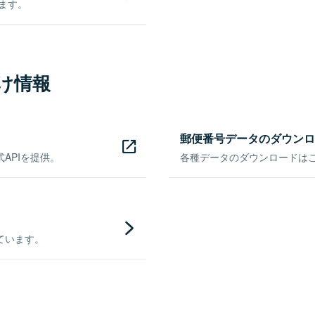
きます。
け情報
郵便番号データのダウンロ
APIを提供。
各種データのダウンロードはこち
ています。