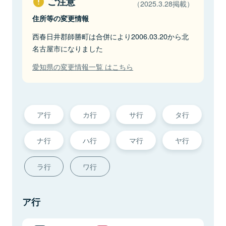
ご注意
（2025.3.28掲載）
住所等の変更情報
西春日井郡師勝町は合併により2006.03.20から北
名古屋市になりました
愛知県の変更情報一覧 はこちら
ア行
カ行
サ行
タ行
ナ行
ハ行
マ行
ヤ行
ラ行
ワ行
ア行