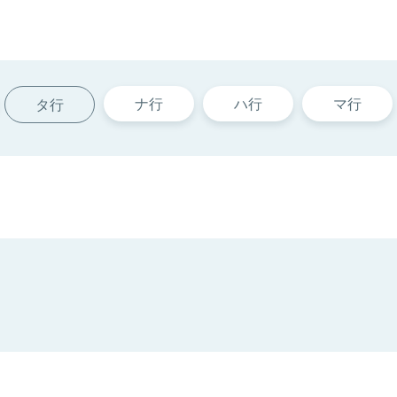
ナ行
ハ行
マ行
タ行