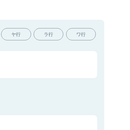
ヤ行
ラ行
ワ行