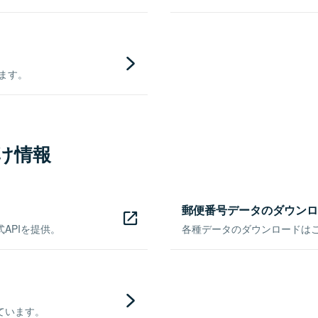
きます。
け情報
郵便番号データのダウンロ
APIを提供。
各種データのダウンロードはこち
ています。