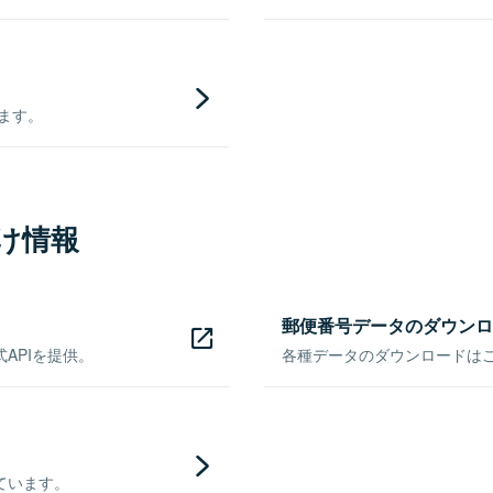
きます。
け情報
郵便番号データのダウンロ
APIを提供。
各種データのダウンロードはこち
ています。