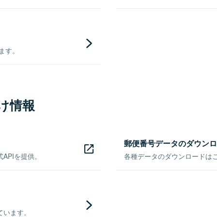
きます。
け情報
郵便番号データのダウンロ
APIを提供。
各種データのダウンロードはこち
ています。