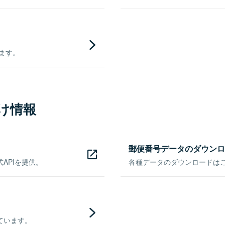
きます。
け情報
郵便番号データのダウンロ
APIを提供。
各種データのダウンロードはこち
ています。