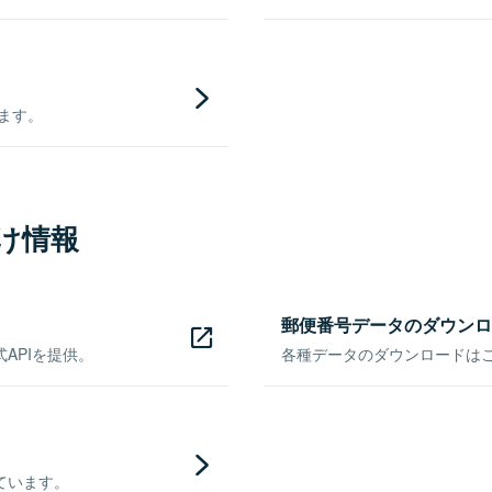
きます。
け情報
郵便番号データのダウンロ
APIを提供。
各種データのダウンロードはこち
ています。