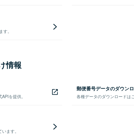
きます。
け情報
郵便番号データのダウンロ
APIを提供。
各種データのダウンロードはこち
ています。