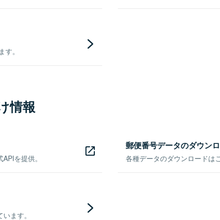
きます。
け情報
郵便番号データのダウンロ
APIを提供。
各種データのダウンロードはこち
ています。