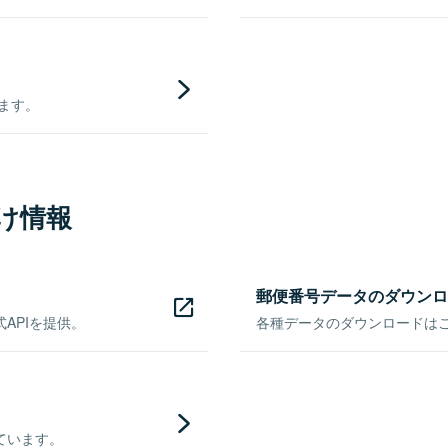
きます。
け情報
郵便番号データのダウンロ
APIを提供。
各種データのダウンロードはこち
ています。