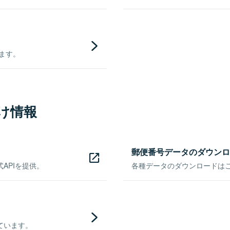
きます。
け情報
郵便番号データのダウンロ
APIを提供。
各種データのダウンロードはこち
ています。