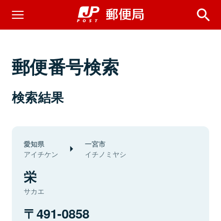
郵便番号検索
検索結果
愛知県
一宮市
アイチケン
イチノミヤシ
栄
サカエ
491-0858