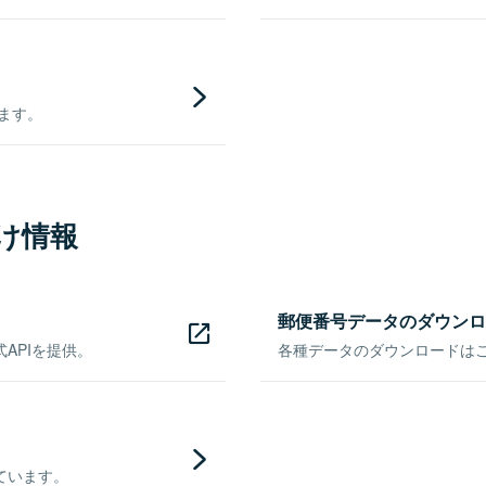
きます。
け情報
郵便番号データのダウンロ
APIを提供。
各種データのダウンロードはこち
ています。