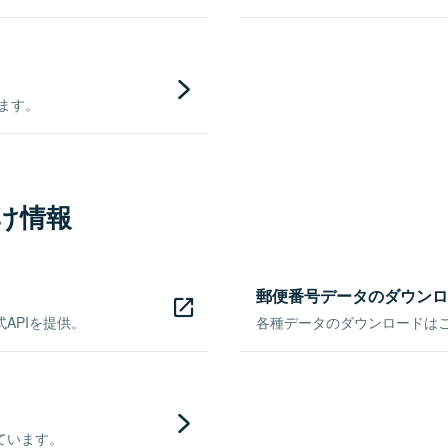
きます。
け情報
郵便番号データのダウンロ
APIを提供。
各種データのダウンロードはこち
ています。