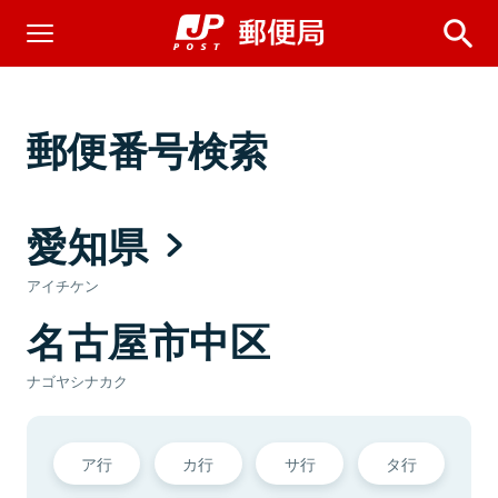
郵便番号検索
愛知県
アイチケン
名古屋市中区
ナゴヤシナカク
ア行
カ行
サ行
タ行