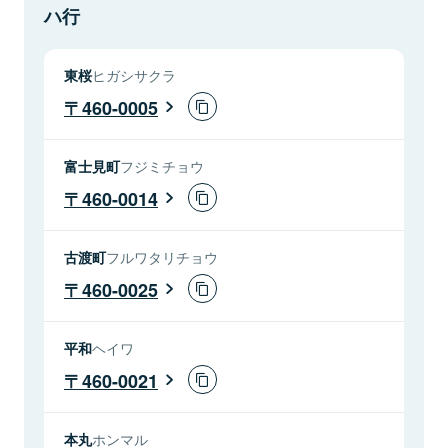
ハ行
東桜
ヒガシサクラ
460-0005
富士見町
フジミチョウ
460-0014
古渡町
フルワタリチョウ
460-0025
平和
ヘイワ
460-0021
本丸
ホンマル