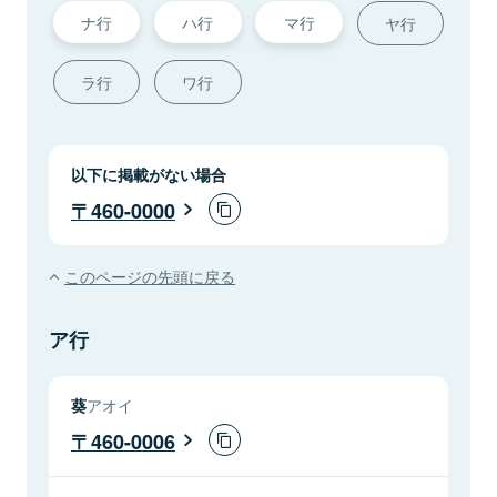
ナ行
ハ行
マ行
ヤ行
ラ行
ワ行
以下に掲載がない場合
460-0000
このページの先頭に戻る
ア行
葵
アオイ
460-0006