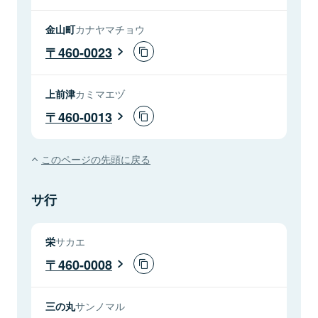
金山町
カナヤマチョウ
460-0023
上前津
カミマエヅ
460-0013
このページの先頭に戻る
サ行
栄
サカエ
460-0008
三の丸
サンノマル