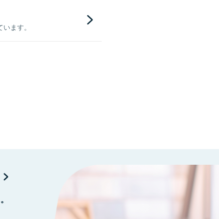
ています。
に。