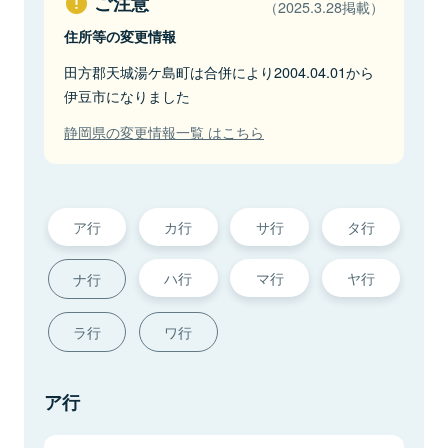
ご注意
（2025.3.28掲載）
住所等の変更情報
田方郡天城湯ケ島町は合併により2004.04.01から
伊豆市になりました
静岡県の変更情報一覧 はこちら
ア行
カ行
サ行
タ行
ハ行
マ行
ヤ行
ナ行
ラ行
ワ行
ア行