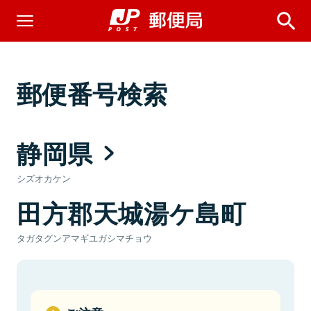
郵便番号検索
静岡県
シズオカケン
田方郡天城湯ケ島町
タガタグンアマギユガシマチョウ