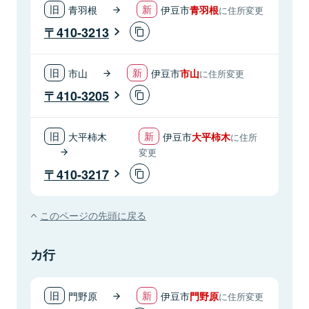
青羽根
伊豆市
青羽根
に住所変更
410-3213
市山
伊豆市
市山
に住所変更
410-3205
大平柿木
伊豆市
大平柿木
に住所
変更
410-3217
このページの先頭に戻る
カ行
門野原
伊豆市
門野原
に住所変更