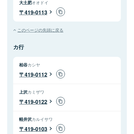
大土肥
オオドイ
419-0113
このページの先頭に戻る
カ行
柏谷
カシヤ
419-0112
上沢
カミザワ
419-0122
軽井沢
カルイサワ
419-0103