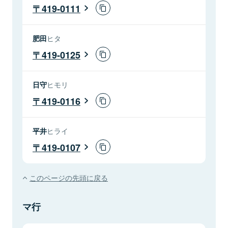
419-0111
肥田
ヒタ
419-0125
日守
ヒモリ
419-0116
平井
ヒライ
419-0107
このページの先頭に戻る
マ行