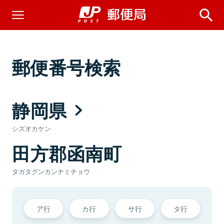
郵便番号検索
静岡県
シズオカケン
田方郡函南町
タガタグンカンナミチョウ
ア行
カ行
サ行
タ行