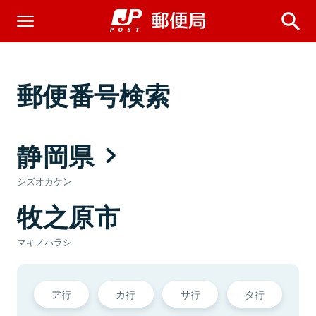
郵便番号検索
静岡県
シズオカケン
牧之原市
マキノハラシ
ア行
カ行
サ行
タ行