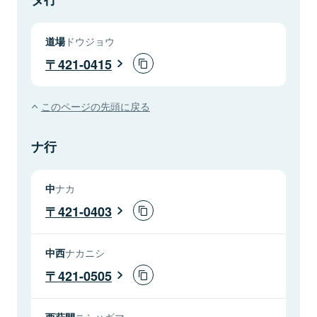
道場
ドウジョウ
421-0415
このページの先頭に戻る
ナ行
中
ナカ
421-0403
中西
ナカニシ
421-0505
西萩間
ニシハギマ