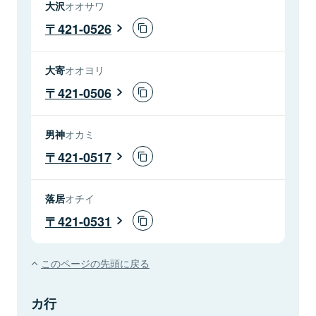
大沢
オオサワ
421-0526
大寄
オオヨリ
421-0506
男神
オカミ
421-0517
落居
オチイ
421-0531
このページの先頭に戻る
カ行