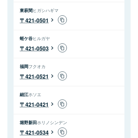
東萩間
ヒガシハギマ
421-0501
蛭ケ谷
ヒルガヤ
421-0503
福岡
フクオカ
421-0521
細江
ホソエ
421-0421
堀野新田
ホリノシンデン
421-0534