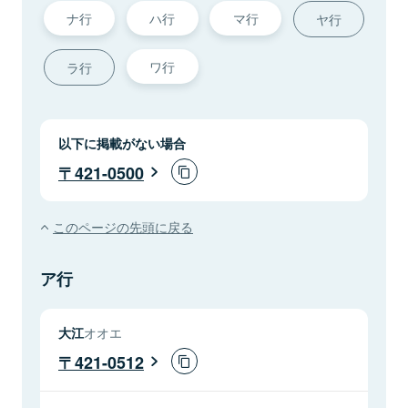
ナ行
ハ行
マ行
ヤ行
ワ行
ラ行
以下に掲載がない場合
421-0500
このページの先頭に戻る
ア行
大江
オオエ
421-0512