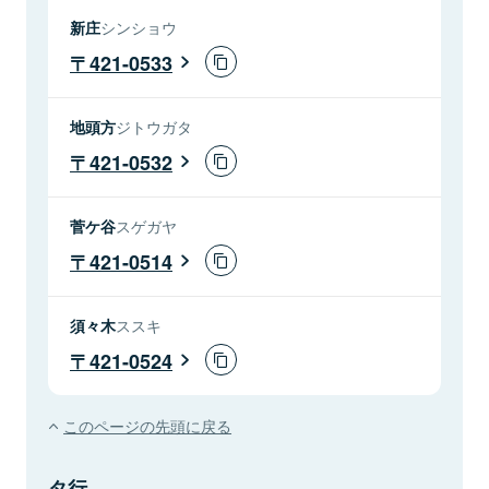
新庄
シンショウ
421-0533
地頭方
ジトウガタ
421-0532
菅ケ谷
スゲガヤ
421-0514
須々木
ススキ
421-0524
このページの先頭に戻る
タ行