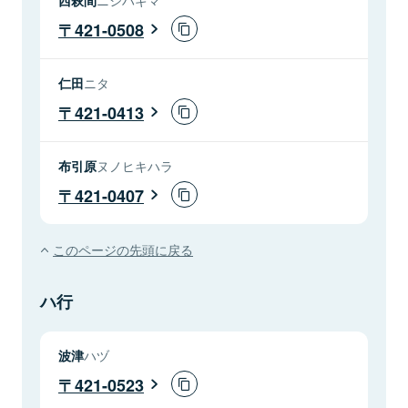
421-0508
仁田
ニタ
421-0413
布引原
ヌノヒキハラ
421-0407
このページの先頭に戻る
ハ行
波津
ハヅ
421-0523