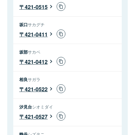
421-0515
坂口
サカグチ
421-0411
坂部
サカベ
421-0412
相良
サガラ
421-0522
汐見台
シオミダイ
421-0527
静谷
シズタニ