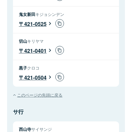
鬼女新田
キジョシンデン
421-0525
切山
キリヤマ
421-0401
黒子
クロコ
421-0504
このページの先頭に戻る
サ行
西山寺
サイサンジ