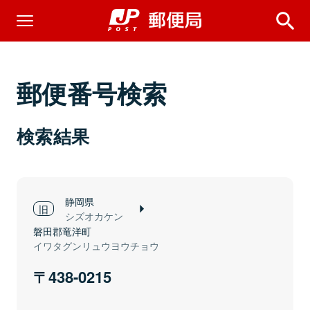
郵便番号検索
検索結果
静岡県
シズオカケン
磐田郡竜洋町
イワタグンリュウヨウチョウ
438-0215