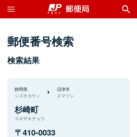
郵便番号検索
検索結果
静岡県
沼津市
シズオカケン
ヌマヅシ
杉崎町
スギザキチョウ
410-0033