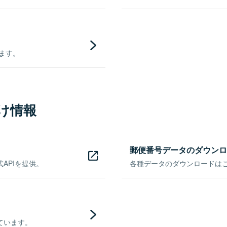
きます。
け情報
郵便番号データのダウンロ
APIを提供。
各種データのダウンロードはこち
ています。