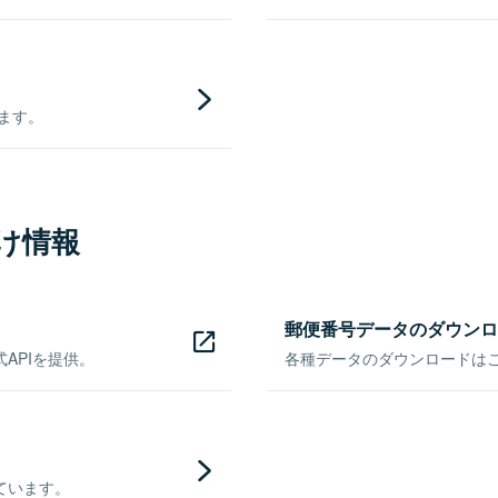
きます。
け情報
郵便番号データのダウンロ
APIを提供。
各種データのダウンロードはこち
ています。