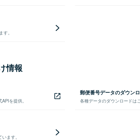
きます。
け情報
郵便番号データのダウンロ
APIを提供。
各種データのダウンロードはこち
ています。