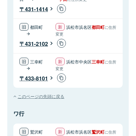
431-1414
都田町
浜松市浜名区
都田町
に住所
変更
431-2102
三幸町
浜松市中央区
三幸町
に住所
変更
433-8101
このページの先頭に戻る
ワ行
鷲沢町
浜松市浜名区
鷲沢町
に住所