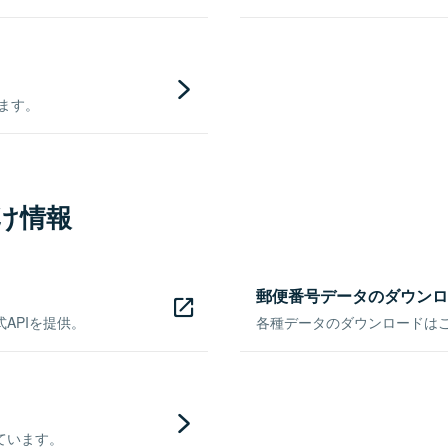
きます。
け情報
郵便番号データのダウンロ
APIを提供。
各種データのダウンロードはこち
ています。