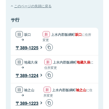
このページの先頭に戻る
サ行
坂口
上水内郡飯綱町
坂口
に住所
変更
389-1225
地蔵久保
上水内郡飯綱町
地蔵久保
に
住所変更
389-1224
袖之山
上水内郡飯綱町
袖之山
に住
所変更
389-1223