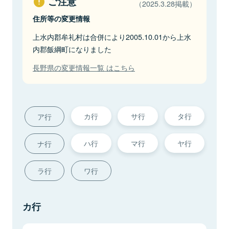
ご注意
（2025.3.28掲載）
住所等の変更情報
上水内郡牟礼村は合併により2005.10.01から上水
内郡飯綱町になりました
長野県の変更情報一覧 はこちら
カ行
サ行
タ行
ア行
ハ行
マ行
ヤ行
ナ行
ラ行
ワ行
カ行