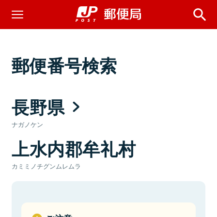
郵便番号検索
長野県
ナガノケン
上水内郡牟礼村
カミミノチグンムレムラ