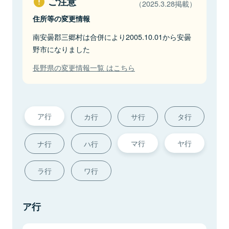
ご注意
（2025.3.28掲載）
住所等の変更情報
南安曇郡三郷村は合併により2005.10.01から安曇
野市になりました
長野県の変更情報一覧 はこちら
ア行
カ行
サ行
タ行
マ行
ヤ行
ナ行
ハ行
ラ行
ワ行
ア行