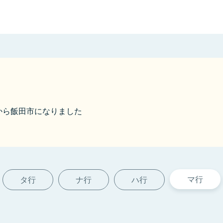
01から飯田市になりました
マ行
タ行
ナ行
ハ行