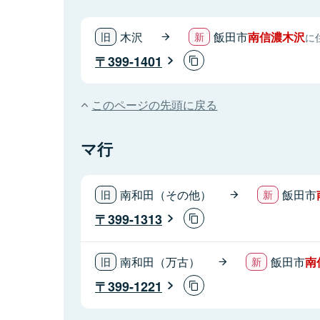
木沢
飯田市
南信濃木沢
に
399-1401
このページの先頭に戻る
マ行
南和田（その他）
飯田市
399-1313
南和田（万古）
飯田市
南
399-1221