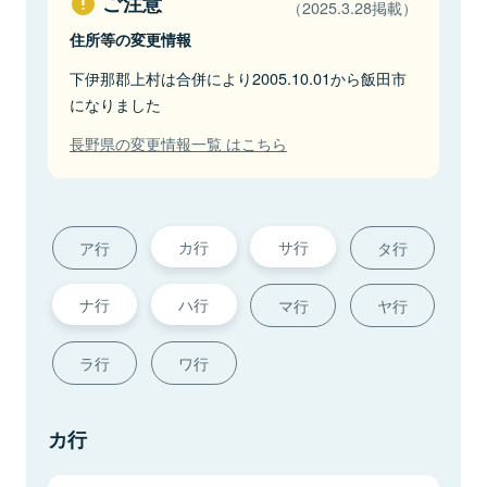
ご注意
（2025.3.28掲載）
住所等の変更情報
下伊那郡上村は合併により2005.10.01から飯田市
になりました
長野県の変更情報一覧 はこちら
カ行
サ行
ア行
タ行
ナ行
ハ行
マ行
ヤ行
ラ行
ワ行
カ行