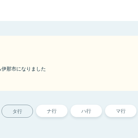
から伊那市になりました
ナ行
ハ行
マ行
タ行