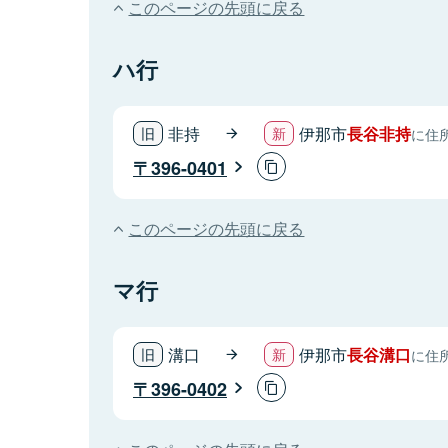
このページの先頭に戻る
ハ行
非持
伊那市
長谷非持
に住
396-0401
このページの先頭に戻る
マ行
溝口
伊那市
長谷溝口
に住
396-0402