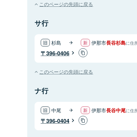
このページの先頭に戻る
サ行
杉島
伊那市
長谷杉島
に住
396-0406
このページの先頭に戻る
ナ行
中尾
伊那市
長谷中尾
に住
396-0404