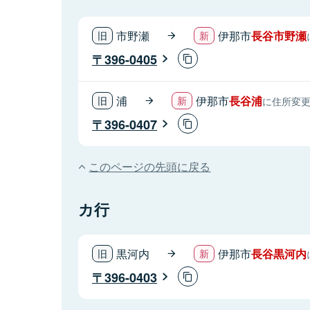
市野瀬
伊那市
長谷市野瀬
396-0405
浦
伊那市
長谷浦
に住所変
396-0407
このページの先頭に戻る
カ行
黒河内
伊那市
長谷黒河内
396-0403