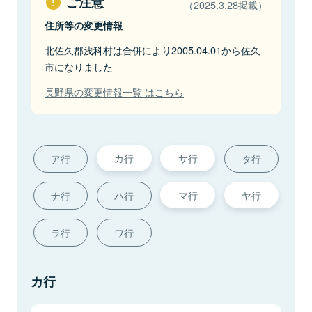
ご注意
（2025.3.28掲載）
住所等の変更情報
北佐久郡浅科村は合併により2005.04.01から佐久
市になりました
長野県の変更情報一覧 はこちら
カ行
サ行
ア行
タ行
マ行
ヤ行
ナ行
ハ行
ラ行
ワ行
カ行