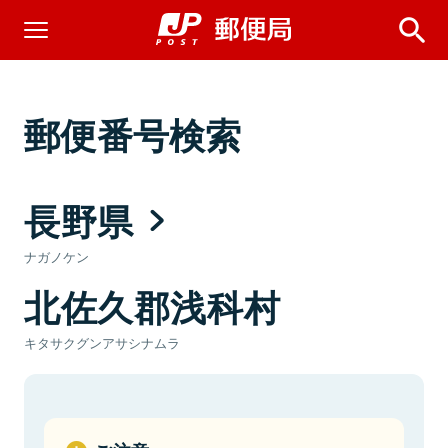
郵便番号検索
長野県
ナガノケン
北佐久郡浅科村
キタサクグンアサシナムラ