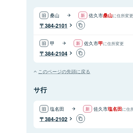
桑山
佐久市
桑山
に住所変
384-2101
甲
佐久市
甲
に住所変更
384-2104
このページの先頭に戻る
サ行
塩名田
佐久市
塩名田
に住
384-2102