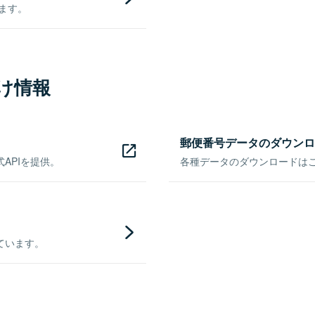
きます。
け情報
郵便番号データのダウンロ
APIを提供。
各種データのダウンロードはこち
ています。