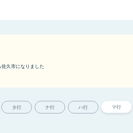
から佐久市になりました
マ行
タ行
ナ行
ハ行