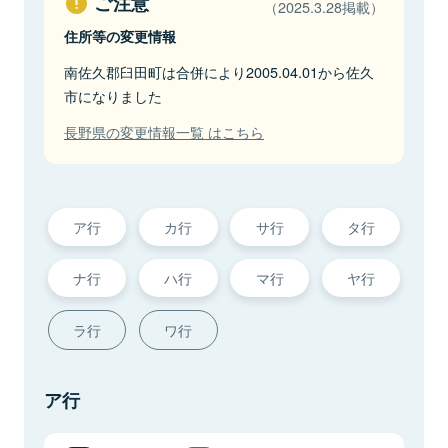
ご注意
（2025.3.28掲載）
住所等の変更情報
南佐久郡臼田町は合併により2005.04.01から佐久
市になりました
長野県の変更情報一覧 はこちら
ア行
カ行
サ行
タ行
ナ行
ハ行
マ行
ヤ行
ラ行
ワ行
ア行