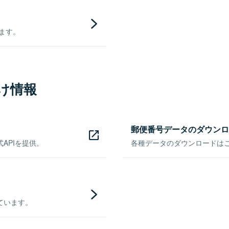
きます。
け情報
郵便番号データのダウンロ
APIを提供。
各種データのダウンロードはこち
ています。